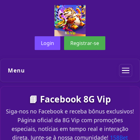
Login
Registrar-se
Menu
📘 Facebook 8G Vip
Siga-nos no Facebook e receba bônus exclusivos!
Página oficial da 8G Vip com promoções
especiais, notícias em tempo real e interação
direta. Junte-se à nossa comunidade!
158Bet