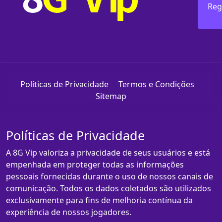
Reg
Políticas de Privacidade
Termos e Condições
Sitemap
Políticas de Privacidade
A 8G Vip valoriza a privacidade de seus usuários e está
empenhada em proteger todas as informações
pessoais fornecidas durante o uso de nossos canais de
comunicação. Todos os dados coletados são utilizados
exclusivamente para fins de melhoria contínua da
experiência de nossos jogadores.