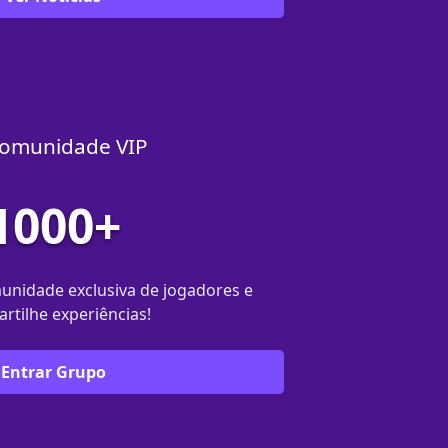
Comunidade VIP
1000+
unidade exclusiva de jogadores e
rtilhe experiências!
Entrar Grupo