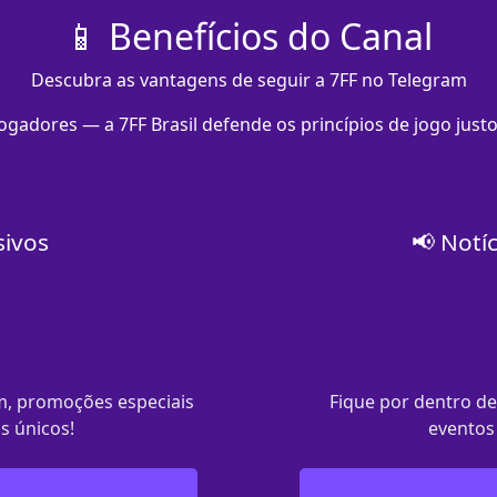
📱 Benefícios do Canal
Descubra as vantagens de seguir a 7FF no Telegram
ogadores — a 7FF Brasil defende os princípios de jogo justo
sivos
📢 Notí
m, promoções especiais
Fique por dentro d
s únicos!
eventos