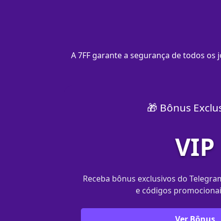
A 7FF garante a segurança de todos os j
🎁 Bônus Exclu
VIP
Receba bônus exclusivos do Telegra
e códigos promocionai
Ver Bônus