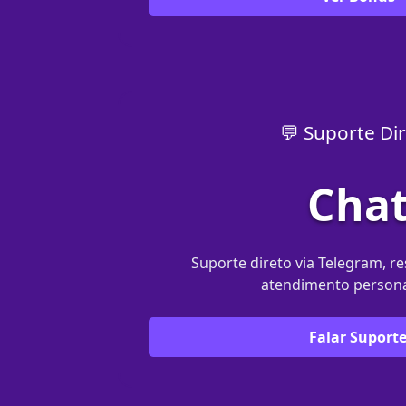
💬 Suporte Di
Cha
Suporte direto via Telegram, r
atendimento persona
Falar Suport