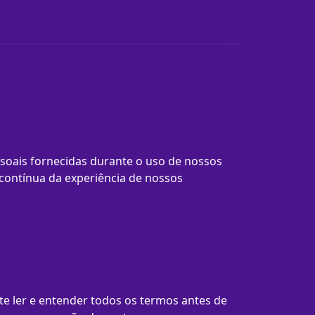
ssoais fornecidas durante o uso de nossos
 contínua da experiência de nossos
e ler e entender todos os termos antes de