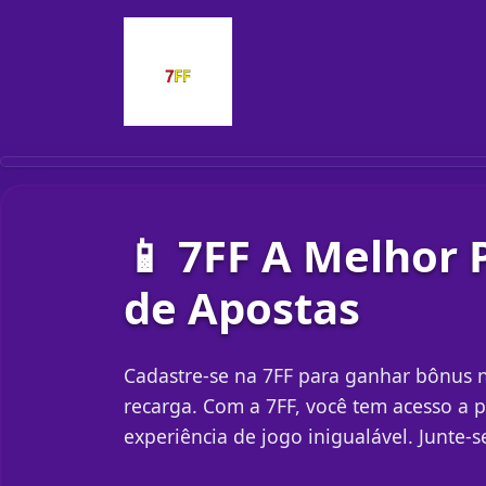
📱 7FF A Melhor 
de Apostas
Cadastre-se na 7FF para ganhar bônus 
recarga. Com a 7FF, você tem acesso a 
experiência de jogo inigualável. Junte-