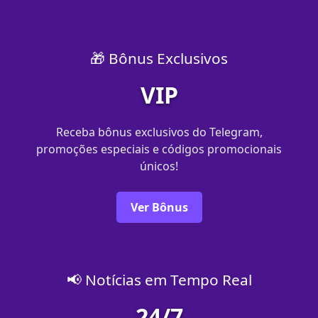
🎁 Bônus Exclusivos
VIP
Receba bônus exclusivos do Telegram,
promoções especiais e códigos promocionais
únicos!
Ver Bônus
📢 Notícias em Tempo Real
24/7