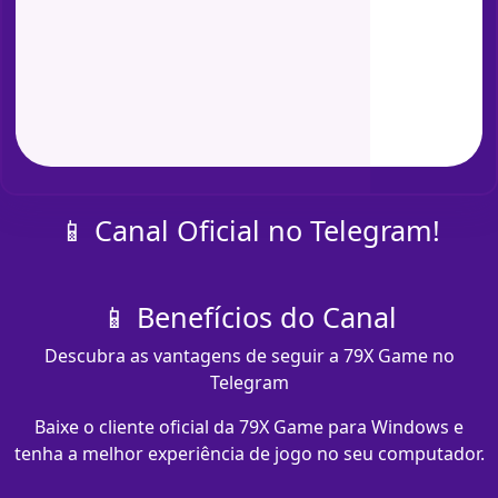
📱 Canal Oficial no Telegram!
📱 Benefícios do Canal
Descubra as vantagens de seguir a 79X Game no
Telegram
Baixe o cliente oficial da 79X Game para Windows e
tenha a melhor experiência de jogo no seu computador.