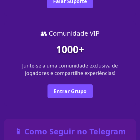
Falar Suporte
👥 Comunidade VIP
1000+
Junte-se a uma comunidade exclusiva de
jogadores e compartilhe experiências!
Entrar Grupo
📱 Como Seguir no Telegram