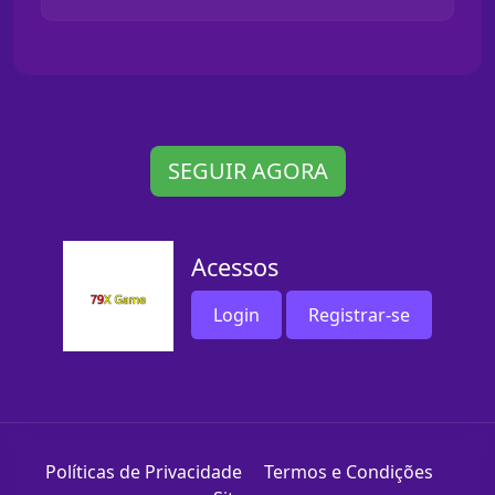
SEGUIR AGORA
Acessos
Login
Registrar-se
Políticas de Privacidade
Termos e Condições