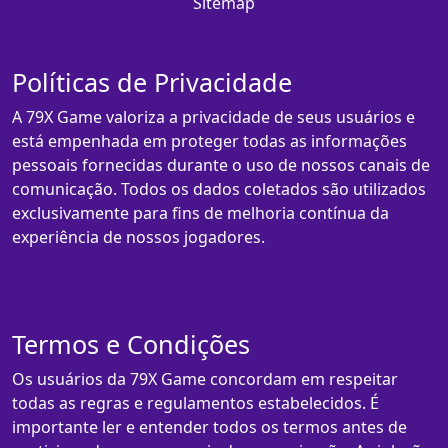
Sitemap
Políticas de Privacidade
A 79X Game valoriza a privacidade de seus usuários e
está empenhada em proteger todas as informações
pessoais fornecidas durante o uso de nossos canais de
comunicação. Todos os dados coletados são utilizados
exclusivamente para fins de melhoria contínua da
experiência de nossos jogadores.
Termos e Condições
Os usuários da 79X Game concordam em respeitar
todas as regras e regulamentos estabelecidos. É
importante ler e entender todos os termos antes de