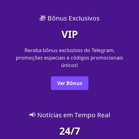
🎁 Bônus Exclusivos
VIP
Receba bônus exclusivos do Telegram,
promoções especiais e códigos promocionais
únicos!
Ver Bônus
📢 Notícias em Tempo Real
24/7