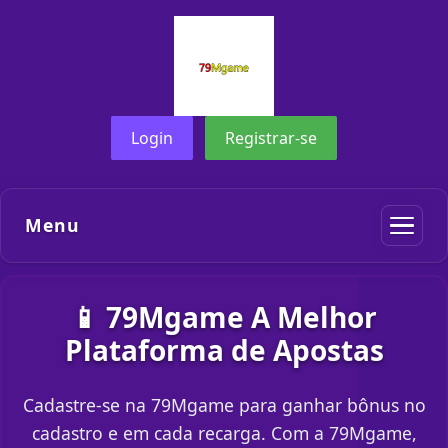
Login
Registrar-se
Menu
📱 79Mgame A Melhor
Plataforma de Apostas
Cadastre-se na 79Mgame para ganhar bônus no
cadastro e em cada recarga. Com a 79Mgame,