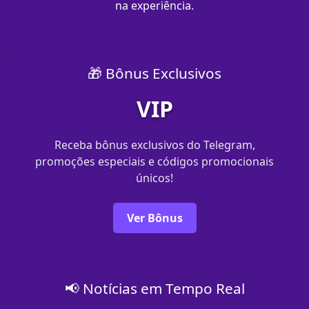
na experiência.
🎁 Bônus Exclusivos
VIP
Receba bônus exclusivos do Telegram,
promoções especiais e códigos promocionais
únicos!
Ver Bônus
📢 Notícias em Tempo Real