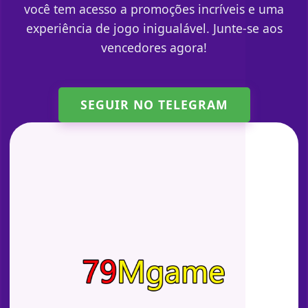
você tem acesso a promoções incríveis e uma
experiência de jogo inigualável. Junte-se aos
vencedores agora!
SEGUIR NO TELEGRAM