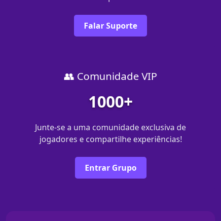
Falar Suporte
👥 Comunidade VIP
1000+
Junte-se a uma comunidade exclusiva de
jogadores e compartilhe experiências!
Entrar Grupo