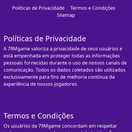
Políticas de Privacidade
Termos e Condições
Sitemap
Políticas de Privacidade
A 79Mgame valoriza a privacidade de seus usuários e
está empenhada em proteger todas as informações
pessoais fornecidas durante o uso de nossos canais de
comunicação. Todos os dados coletados são utilizados
exclusivamente para fins de melhoria contínua da
experiência de nossos jogadores.
Termos e Condições
Os usuários da 79Mgame concordam em respeitar