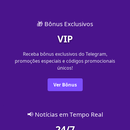
🎁 Bônus Exclusivos
VIP
Receba bônus exclusivos do Telegram,
promoções especiais e códigos promocionais
únicos!
Ver Bônus
📢 Notícias em Tempo Real
24/7