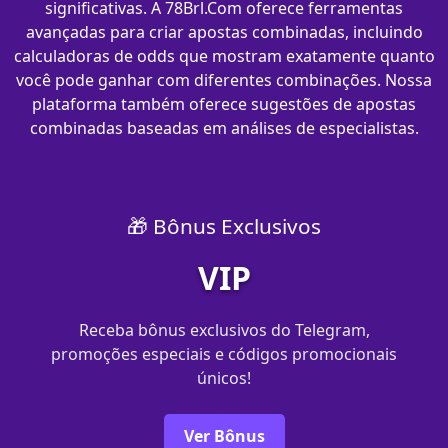
significativas. A 78Brl.Com oferece ferramentas
avançadas para criar apostas combinadas, incluindo
calculadoras de odds que mostram exatamente quanto
você pode ganhar com diferentes combinações. Nossa
plataforma também oferece sugestões de apostas
combinadas baseadas em análises de especialistas.
🎁 Bônus Exclusivos
VIP
Receba bônus exclusivos do Telegram,
promoções especiais e códigos promocionais
únicos!
Ver Bônus