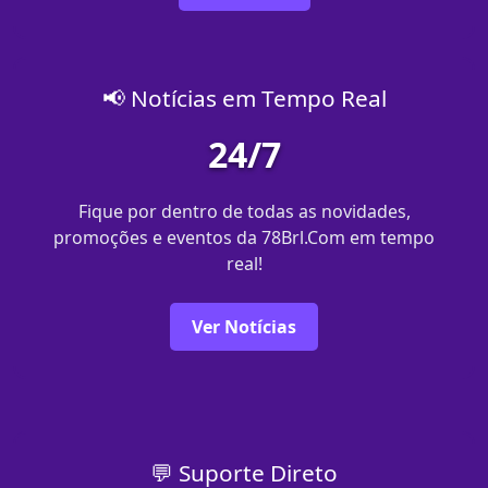
📢 Notícias em Tempo Real
24/7
Fique por dentro de todas as novidades,
promoções e eventos da 78Brl.Com em tempo
real!
Ver Notícias
💬 Suporte Direto