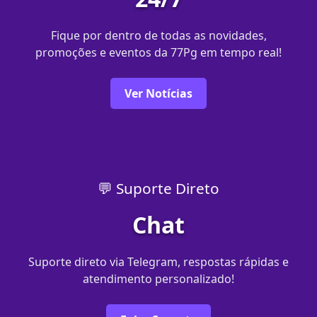
Fique por dentro de todas as novidades,
promoções e eventos da 77Pg em tempo real!
Ver Notícias
💬 Suporte Direto
Chat
Suporte direto via Telegram, respostas rápidas e
atendimento personalizado!