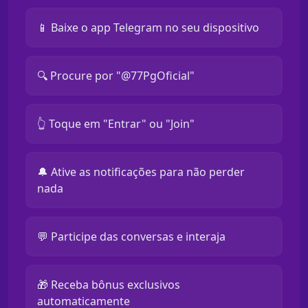
📱 Baixe o app Telegram no seu dispositivo
🔍 Procure por "@77PgOficial"
👆 Toque em "Entrar" ou "Join"
🔔 Ative as notificações para não perder
nada
💬 Participe das conversas e interaja
🎁 Receba bônus exclusivos
automaticamente