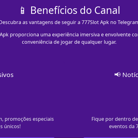
📱 Benefícios do Canal
Descubra as vantagens de seguir a 777Slot Apk no Telegra
 Apk proporciona uma experiência imersiva e envolvente com
conveniência de jogar de qualquer lugar.
sivos
📢 Notí
m, promoções especiais
Fique por dentro d
s únicos!
eventos da 