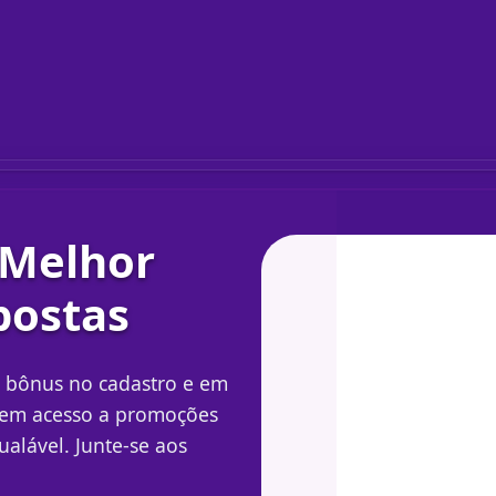
 Melhor
postas
r bônus no cadastro e em
 tem acesso a promoções
ualável. Junte-se aos