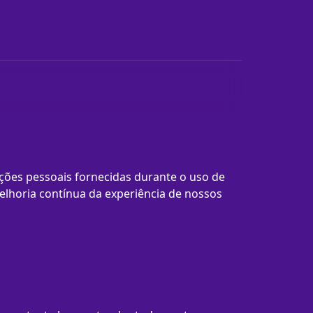
ções pessoais fornecidas durante o uso de
elhoria contínua da experiência de nossos