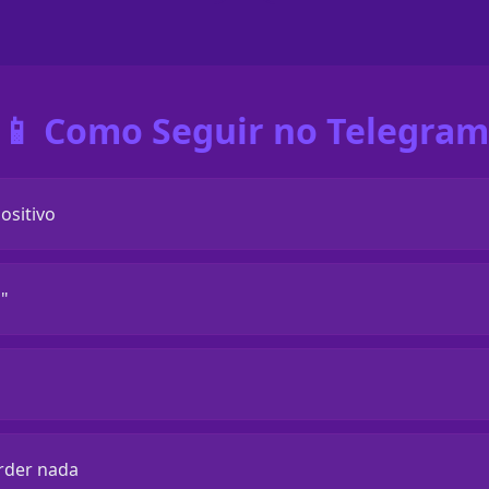
📱 Como Seguir no Telegram
ositivo
l"
erder nada