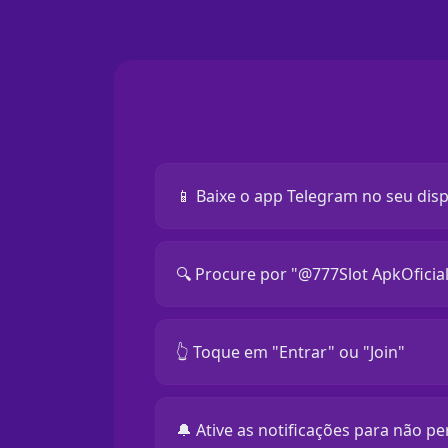
📱 Baixe o app Telegram no seu disp
🔍 Procure por "@777Slot ApkOficia
👆 Toque em "Entrar" ou "Join"
🔔 Ative as notificações para não p