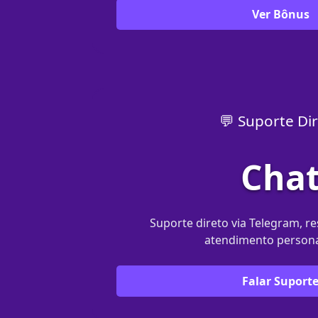
Ver Bônus
💬 Suporte Di
Cha
Suporte direto via Telegram, r
atendimento persona
Falar Suport