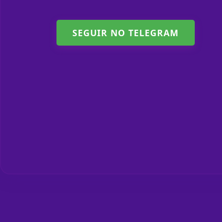
SEGUIR NO TELEGRAM