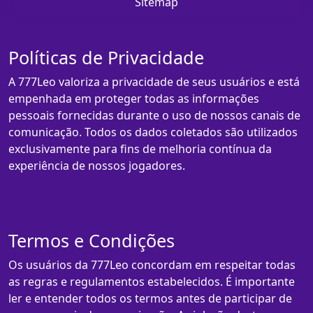
Sitemap
Políticas de Privacidade
A 777Leo valoriza a privacidade de seus usuários e está
empenhada em proteger todas as informações
pessoais fornecidas durante o uso de nossos canais de
comunicação. Todos os dados coletados são utilizados
exclusivamente para fins de melhoria contínua da
experiência de nossos jogadores.
Termos e Condições
Os usuários da 777Leo concordam em respeitar todas
as regras e regulamentos estabelecidos. É importante
ler e entender todos os termos antes de participar de