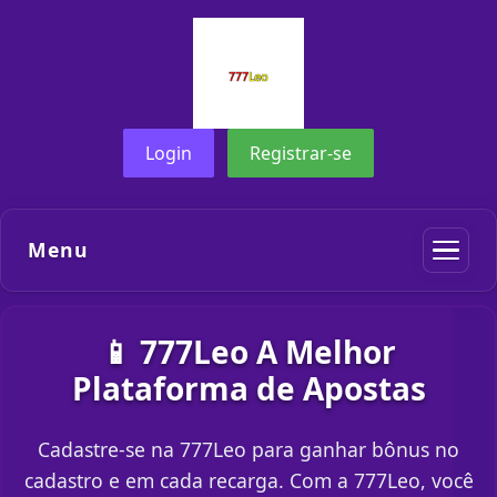
Login
Registrar-se
Menu
📱 777Leo A Melhor
Plataforma de Apostas
Cadastre-se na 777Leo para ganhar bônus no
cadastro e em cada recarga. Com a 777Leo, você