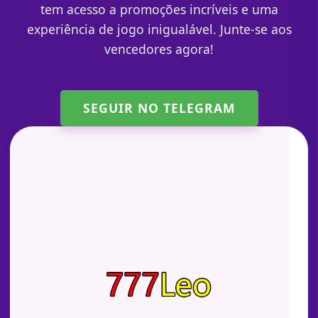
tem acesso a promoções incríveis e uma
experiência de jogo inigualável. Junte-se aos
vencedores agora!
SEGUIR NO TELEGRAM