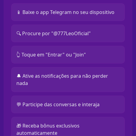
📱 Baixe o app Telegram no seu dispositivo
🔍 Procure por "@777LeoOficial"
👆 Toque em "Entrar" ou "Join"
🔔 Ative as notificações para não perder
nada
💬 Participe das conversas e interaja
🎁 Receba bônus exclusivos
automaticamente