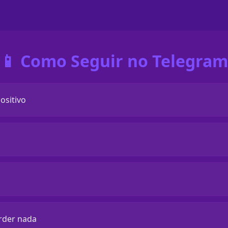
📱 Como Seguir no Telegram
ositivo
erder nada