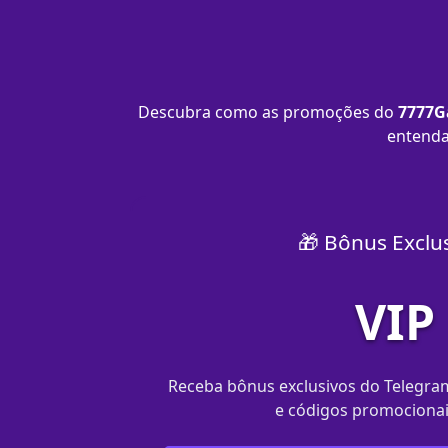
Descubra como as promoções do
7777
entenda
🎁 Bônus Exclu
VIP
Receba bônus exclusivos do Telegra
e códigos promocionai