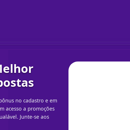
Melhor
postas
bônus no cadastro e em
em acesso a promoções
ualável. Junte-se aos