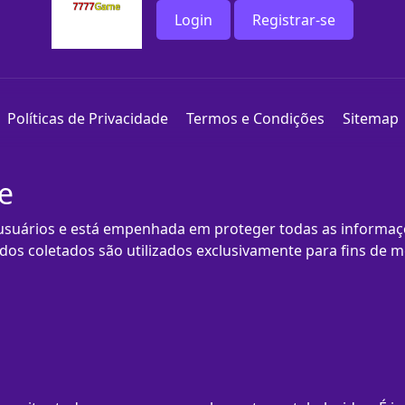
Login
Registrar-se
Políticas de Privacidade
Termos e Condições
Sitemap
de
 usuários e está empenhada em proteger todas as informaç
os coletados são utilizados exclusivamente para fins de m