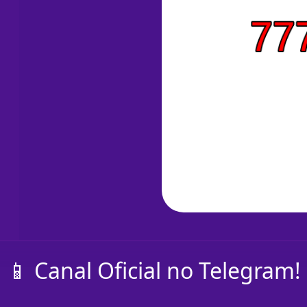
📱 Canal Oficial no Telegram!