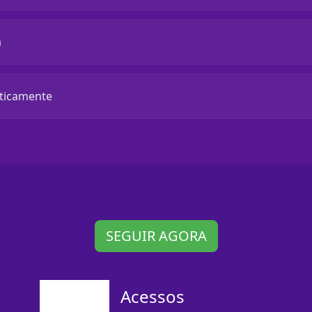
a
aticamente
SEGUIR AGORA
Acessos