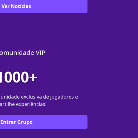
Ver Notícias
Comunidade VIP
1000+
unidade exclusiva de jogadores e
rtilhe experiências!
Entrar Grupo