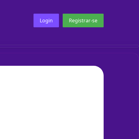
Login
Registrar-se