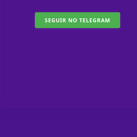
SEGUIR NO TELEGRAM