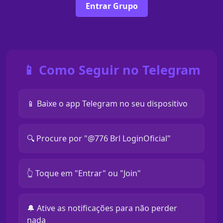
Entrar Grupo
📱 Como Seguir no Telegram
📱 Baixe o app Telegram no seu dispositivo
🔍 Procure por "@776 Brl LoginOficial"
👆 Toque em "Entrar" ou "Join"
🔔 Ative as notificações para não perder
nada