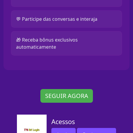
💬 Participe das conversas e interaja
🎁 Receba bônus exclusivos
automaticamente
SEGUIR AGORA
Acessos