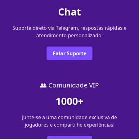
Chat
Suporte direto via Telegram, respostas rápidas e
atendimento personalizado!
Falar Suporte
👥 Comunidade VIP
1000+
Junte-se a uma comunidade exclusiva de
jogadores e compartilhe experiências!