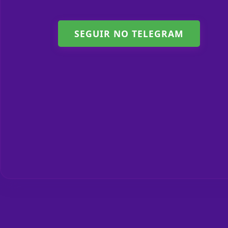
SEGUIR NO TELEGRAM