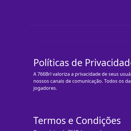
Políticas de Privacida
A 766Brl valoriza a privacidade de seus us
nossos canais de comunicação. Todos os dad
jogadores.
Termos e Condições