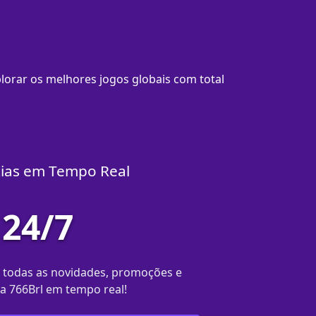
lorar os melhores jogos globais com total
cias em Tempo Real
24/7
e todas as novidades, promoções e
a 766Brl em tempo real!