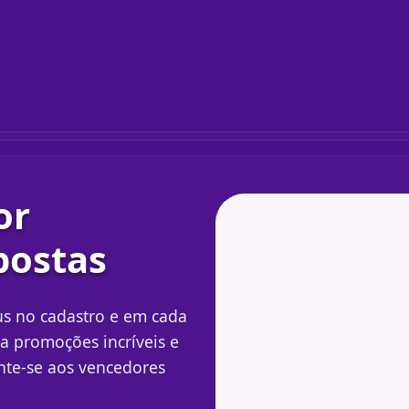
or
postas
us no cadastro e em cada
a promoções incríveis e
unte-se aos vencedores