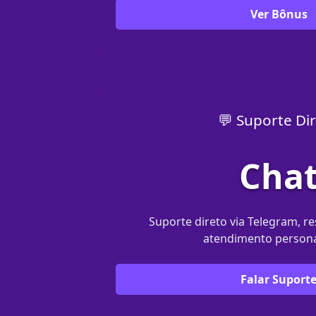
Ver Bônus
💬 Suporte Di
Cha
Suporte direto via Telegram, r
atendimento persona
Falar Suport