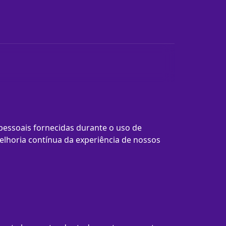
pessoais fornecidas durante o uso de
elhoria contínua da experiência de nossos