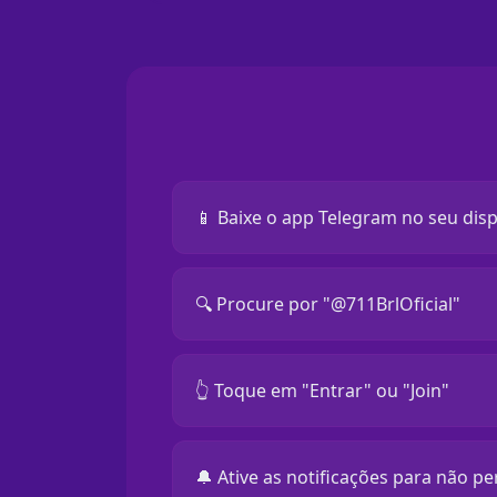
📱 Baixe o app Telegram no seu disp
🔍 Procure por "@711BrlOficial"
👆 Toque em "Entrar" ou "Join"
🔔 Ative as notificações para não p