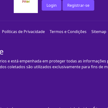
Login
Registrar-se
Políticas de Privacidade
Termos e Condições
Sitemap
de
uários e está empenhada em proteger todas as informações 
os coletados são utilizados exclusivamente para fins de m