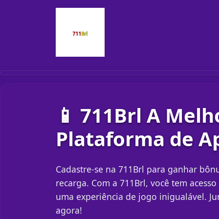
📱 711Brl A Melh
Plataforma de A
Cadastre-se na 711Brl para ganhar bôn
recarga. Com a 711Brl, você tem acesso 
uma experiência de jogo inigualável. J
agora!