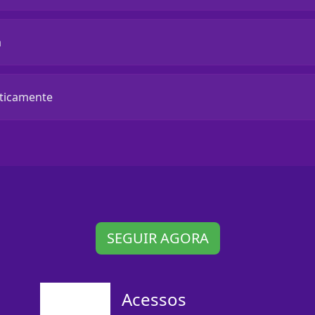
a
aticamente
SEGUIR AGORA
Acessos