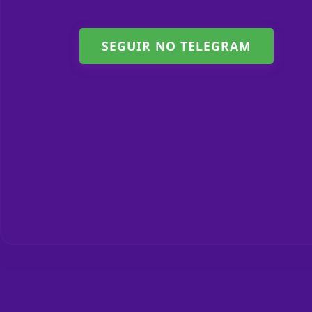
SEGUIR NO TELEGRAM