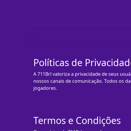
Políticas de Privacida
A 711Brl valoriza a privacidade de seus us
nossos canais de comunicação. Todos os dad
jogadores.
Termos e Condições