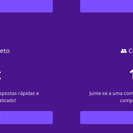
reto
👥 
t
espostas rápidas e
Junte-se a uma com
lizado!
compa
e