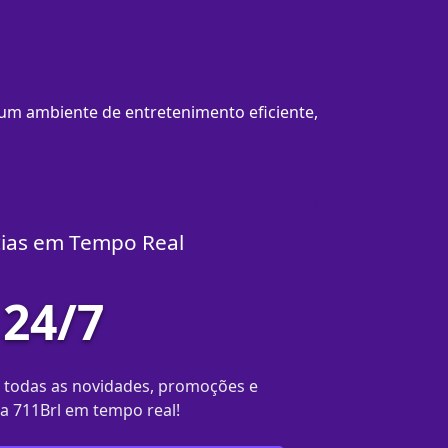
um ambiente de entretenimento eficiente,
cias em Tempo Real
24/7
e todas as novidades, promoções e
a 711Brl em tempo real!