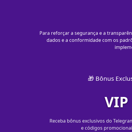
Para reforçar a segurança e a transparên
dados e a conformidade com os padrõe
impleme
🎁 Bônus Exclu
VIP
Receba bônus exclusivos do Telegra
e códigos promocionai