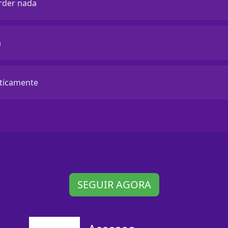
erder nada
a
aticamente
SEGUIR AGORA