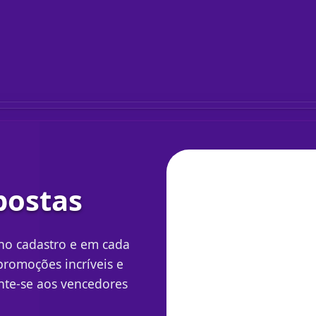
postas
no cadastro e em cada
promoções incríveis e
unte-se aos vencedores