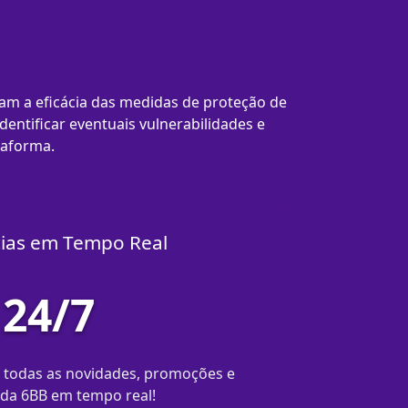
icam a eficácia das medidas de proteção de
ntificar eventuais vulnerabilidades e
taforma.
cias em Tempo Real
24/7
e todas as novidades, promoções e
 da 6BB em tempo real!