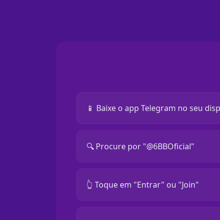
📱 Baixe o app Telegram no seu disp
🔍 Procure por "@6BBOficial"
👆 Toque em "Entrar" ou "Join"