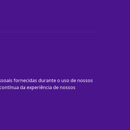
ssoais fornecidas durante o uso de nossos
 contínua da experiência de nossos