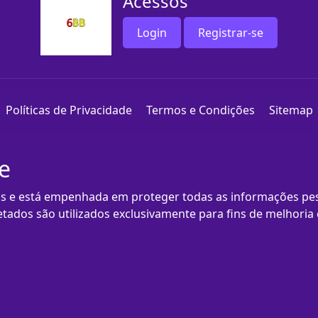
Acessos
Login
Registrar-se
Políticas de Privacidade
Termos e Condições
Sitemap
de
ios e está empenhada em proteger todas as informações pe
tados são utilizados exclusivamente para fins de melhoria