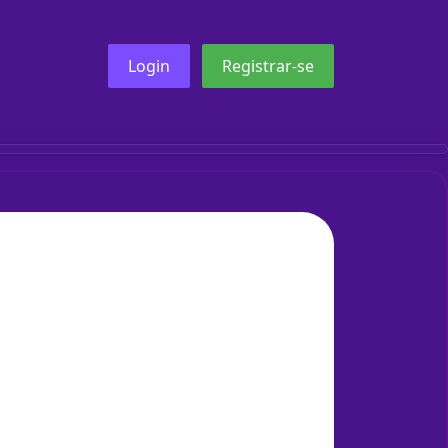
Login
Registrar-se