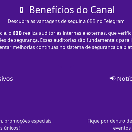
📱 Benefícios do Canal
Descubra as vantagens de seguir a 6BB no Telegram
cia, o
6BB
realiza auditorias internas e externas, que verif
s de segurança. Essas auditorias são fundamentais para ide
ntar melhorias contínuas no sistema de segurança da pla
sivos
📢 Notí
m, promoções especiais
Fique por dentro d
s únicos!
eventos