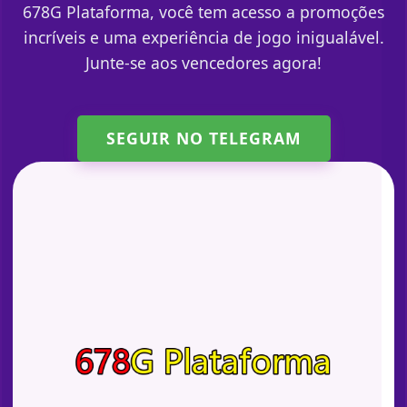
678G Plataforma, você tem acesso a promoções
incríveis e uma experiência de jogo inigualável.
Junte-se aos vencedores agora!
SEGUIR NO TELEGRAM