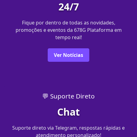
24/7
Fique por dentro de todas as novidades,
promoções e eventos da 678G Plataforma em
tempo real!
Ver Notícias
💬 Suporte Direto
Chat
Suporte direto via Telegram, respostas rápidas e
atendimento personalizado!