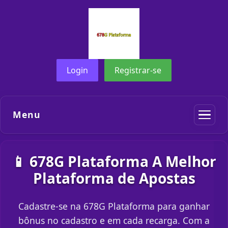
Login
Registrar-se
Menu
📱 678G Plataforma A Melhor
Plataforma de Apostas
Cadastre-se na 678G Plataforma para ganhar
bônus no cadastro e em cada recarga. Com a