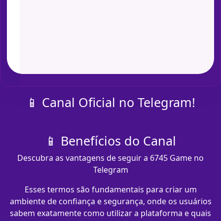
📱 Canal Oficial no Telegram!
📱 Benefícios do Canal
Descubra as vantagens de seguir a 6745 Game no
Telegram
Esses termos são fundamentais para criar um
ambiente de confiança e segurança, onde os usuários
sabem exatamente como utilizar a plataforma e quais