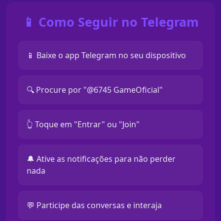
📱 Como Seguir no Telegram
📱 Baixe o app Telegram no seu dispositivo
🔍 Procure por "@6745 GameOficial"
👆 Toque em "Entrar" ou "Join"
🔔 Ative as notificações para não perder
nada
💬 Participe das conversas e interaja