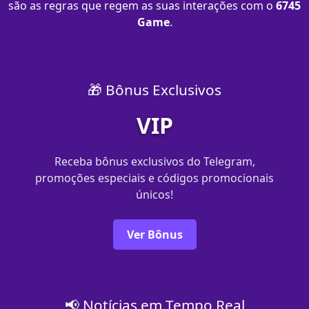
são as regras que regem as suas interações com o
6745
Game
.
🎁 Bônus Exclusivos
VIP
Receba bônus exclusivos do Telegram,
promoções especiais e códigos promocionais
únicos!
Ver Bônus
📢 Notícias em Tempo Real