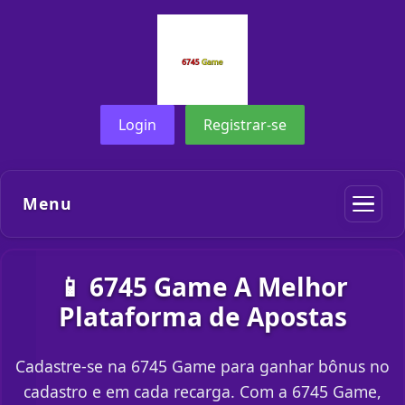
Login
Registrar-se
Menu
📱 6745 Game A Melhor
Plataforma de Apostas
Cadastre-se na 6745 Game para ganhar bônus no
cadastro e em cada recarga. Com a 6745 Game,