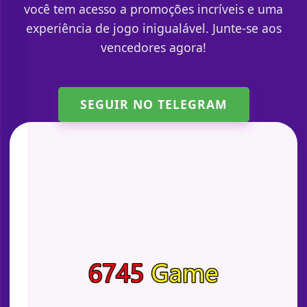
você tem acesso a promoções incríveis e uma
experiência de jogo inigualável. Junte-se aos
vencedores agora!
SEGUIR NO TELEGRAM