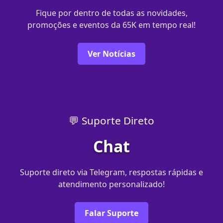
Fique por dentro de todas as novidades,
promoções e eventos da 65K em tempo real!
Ver Notícias
💬 Suporte Direto
Chat
Suporte direto via Telegram, respostas rápidas e
atendimento personalizado!
Falar Suporte