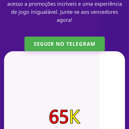
acesso a promoções incríveis e uma experiência
de jogo inigualável. Junte-se aos vencedores
agora!
SEGUIR NO TELEGRAM