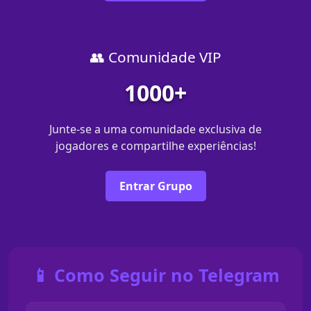
👥 Comunidade VIP
1000+
Junte-se a uma comunidade exclusiva de
jogadores e compartilhe experiências!
Entrar Grupo
📱 Como Seguir no Telegram