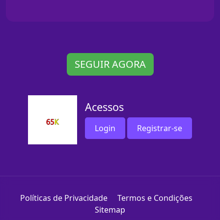
SEGUIR AGORA
Acessos
Login
Registrar-se
Políticas de Privacidade
Termos e Condições
Sitemap