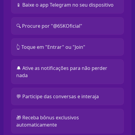
📱 Baixe o app Telegram no seu dispositivo
🔍 Procure por "@65KOficial"
👆 Toque em "Entrar" ou "Join"
🔔 Ative as notificações para não perder
nada
💬 Participe das conversas e interaja
🎁 Receba bônus exclusivos
automaticamente