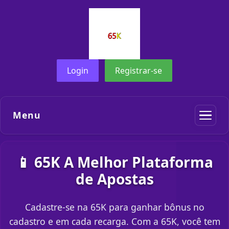
Login
Registrar-se
Menu
📱 65K A Melhor Plataforma
de Apostas
Cadastre-se na 65K para ganhar bônus no
cadastro e em cada recarga. Com a 65K, você tem