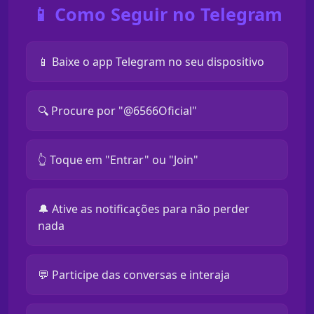
📱 Como Seguir no Telegram
📱 Baixe o app Telegram no seu dispositivo
🔍 Procure por "@6566Oficial"
👆 Toque em "Entrar" ou "Join"
🔔 Ative as notificações para não perder
nada
💬 Participe das conversas e interaja