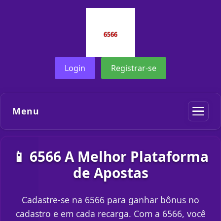
Login
Registrar-se
Menu
📱 6566 A Melhor Plataforma
de Apostas
Cadastre-se na 6566 para ganhar bônus no
cadastro e em cada recarga. Com a 6566, você