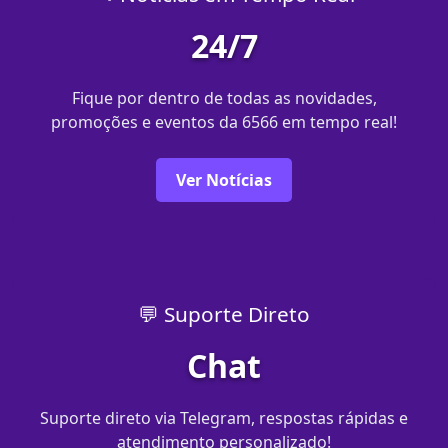
24/7
Fique por dentro de todas as novidades,
promoções e eventos da 6566 em tempo real!
Ver Notícias
💬 Suporte Direto
Chat
Suporte direto via Telegram, respostas rápidas e
atendimento personalizado!