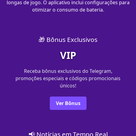
longas de jogo. O aplicativo inclui configurações para
otimizar o consumo de bateria.
🎁 Bônus Exclusivos
VIP
Receba bônus exclusivos do Telegram,
promoções especiais e códigos promocionais
únicos!
Ver Bônus
📢 Notícias em Tempo Real