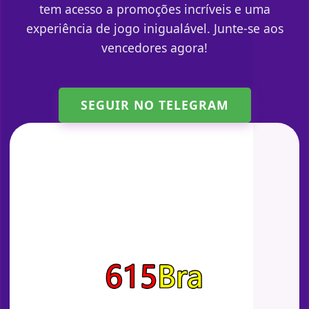
tem acesso a promoções incríveis e uma
experiência de jogo inigualável. Junte-se aos
vencedores agora!
SEGUIR NO TELEGRAM