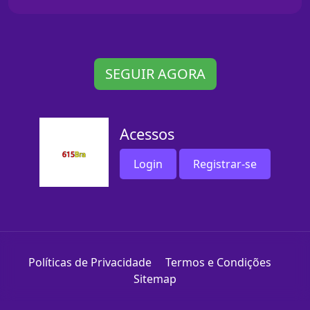
SEGUIR AGORA
Acessos
Login
Registrar-se
Políticas de Privacidade
Termos e Condições
Sitemap