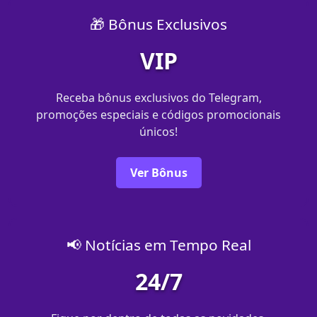
🎁 Bônus Exclusivos
VIP
Receba bônus exclusivos do Telegram,
promoções especiais e códigos promocionais
únicos!
Ver Bônus
📢 Notícias em Tempo Real
24/7