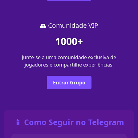
👥 Comunidade VIP
1000+
Junte-se a uma comunidade exclusiva de
jogadores e compartilhe experiências!
Entrar Grupo
📱 Como Seguir no Telegram