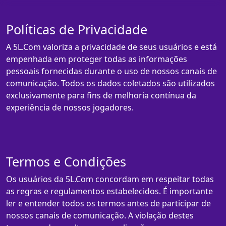
Políticas de Privacidade
A 5L.Com valoriza a privacidade de seus usuários e está
empenhada em proteger todas as informações
pessoais fornecidas durante o uso de nossos canais de
comunicação. Todos os dados coletados são utilizados
exclusivamente para fins de melhoria contínua da
experiência de nossos jogadores.
Termos e Condições
Os usuários da 5L.Com concordam em respeitar todas
as regras e regulamentos estabelecidos. É importante
ler e entender todos os termos antes de participar de
nossos canais de comunicação. A violação destes