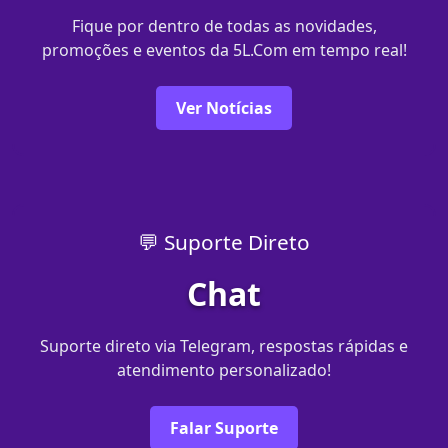
Fique por dentro de todas as novidades,
promoções e eventos da 5L.Com em tempo real!
Ver Notícias
💬 Suporte Direto
Chat
Suporte direto via Telegram, respostas rápidas e
atendimento personalizado!
Falar Suporte