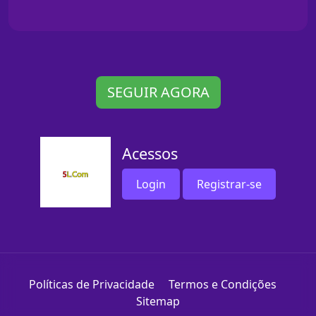
SEGUIR AGORA
Acessos
Login
Registrar-se
Políticas de Privacidade
Termos e Condições
Sitemap