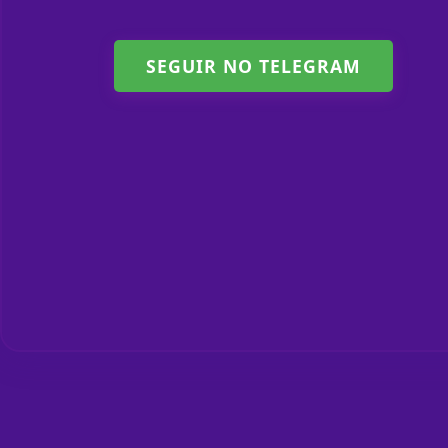
SEGUIR NO TELEGRAM