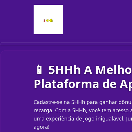
📱 5HHh A Melho
Plataforma de A
Cadastre-se na 5HHh para ganhar bônu
recarga. Com a 5HHh, você tem acesso a
uma experiência de jogo inigualável. J
agora!