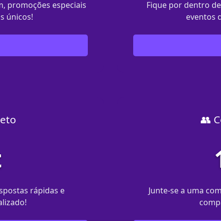
m, promoções especiais
Fique por dentro d
s únicos!
eventos 
reto
👥 
t
espostas rápidas e
Junte-se a uma com
lizado!
compa