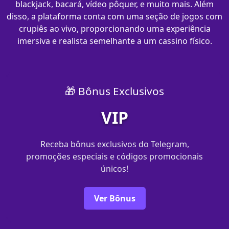
blackjack, bacará, vídeo pôquer, e muito mais. Além
disso, a plataforma conta com uma seção de jogos com
crupiês ao vivo, proporcionando uma experiência
imersiva e realista semelhante a um cassino físico.
🎁 Bônus Exclusivos
VIP
Receba bônus exclusivos do Telegram,
promoções especiais e códigos promocionais
únicos!
Ver Bônus