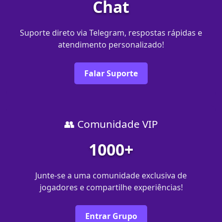
Chat
Suporte direto via Telegram, respostas rápidas e
atendimento personalizado!
Falar Suporte
👥 Comunidade VIP
1000+
Junte-se a uma comunidade exclusiva de
jogadores e compartilhe experiências!
Entrar Grupo