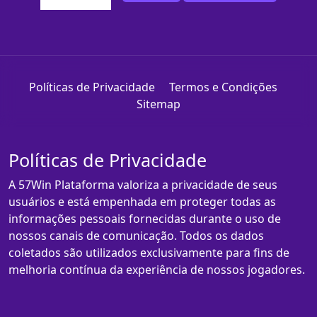
Políticas de Privacidade
Termos e Condições
Sitemap
Políticas de Privacidade
A 57Win Plataforma valoriza a privacidade de seus
usuários e está empenhada em proteger todas as
informações pessoais fornecidas durante o uso de
nossos canais de comunicação. Todos os dados
coletados são utilizados exclusivamente para fins de
melhoria contínua da experiência de nossos jogadores.