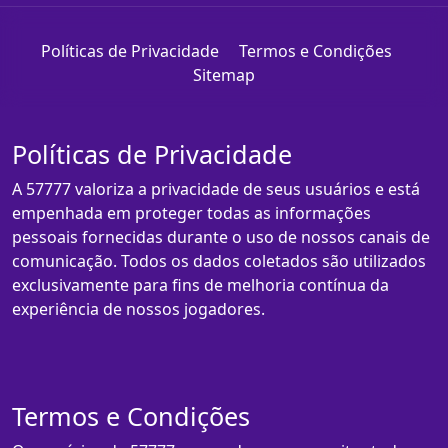
Políticas de Privacidade
Termos e Condições
Sitemap
Políticas de Privacidade
A 57777 valoriza a privacidade de seus usuários e está
empenhada em proteger todas as informações
pessoais fornecidas durante o uso de nossos canais de
comunicação. Todos os dados coletados são utilizados
exclusivamente para fins de melhoria contínua da
experiência de nossos jogadores.
Termos e Condições