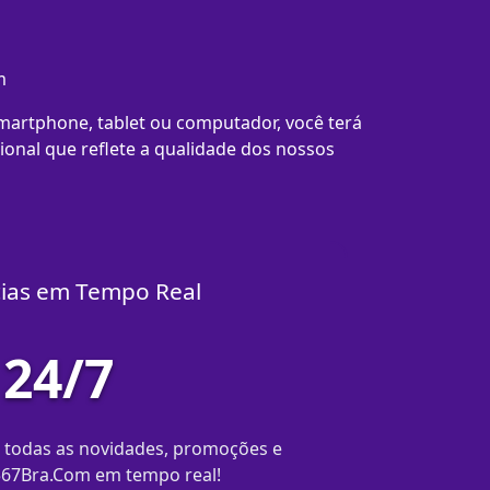
m
smartphone, tablet ou computador, você terá
onal que reflete a qualidade dos nossos
cias em Tempo Real
24/7
e todas as novidades, promoções e
567Bra.Com em tempo real!