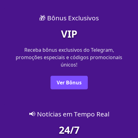
🎁 Bônus Exclusivos
VIP
Receba bônus exclusivos do Telegram,
promoções especiais e códigos promocionais
únicos!
Ver Bônus
📢 Notícias em Tempo Real
24/7