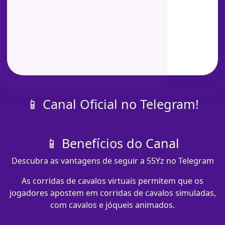
📱 Canal Oficial no Telegram!
📱 Benefícios do Canal
Descubra as vantagens de seguir a 55Yz no Telegram
As corridas de cavalos virtuais permitem que os
jogadores apostem em corridas de cavalos simuladas,
com cavalos e jóqueis animados.