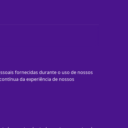
essoais fornecidas durante o uso de nossos
 contínua da experiência de nossos