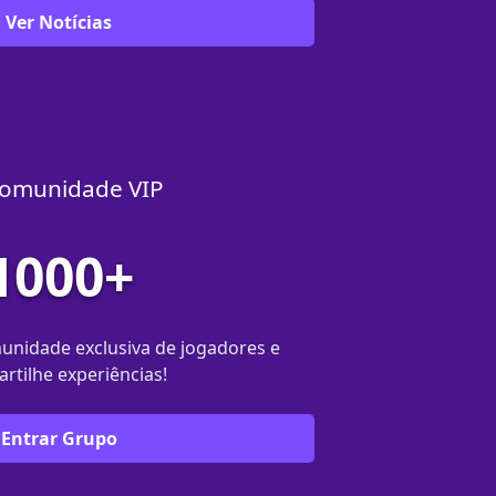
Ver Notícias
Comunidade VIP
1000+
unidade exclusiva de jogadores e
rtilhe experiências!
Entrar Grupo