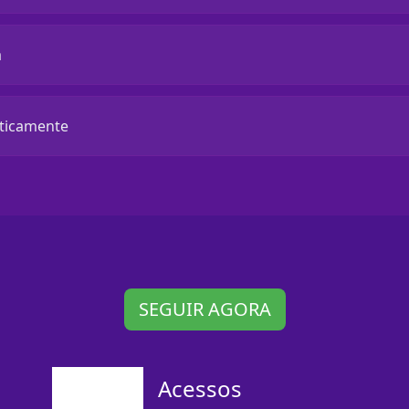
a
aticamente
SEGUIR AGORA
Acessos