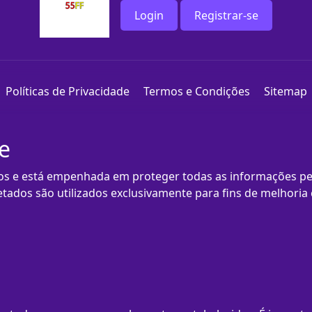
Login
Registrar-se
Políticas de Privacidade
Termos e Condições
Sitemap
de
rios e está empenhada em proteger todas as informações p
tados são utilizados exclusivamente para fins de melhoria