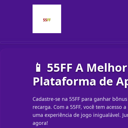
📱 55FF A Melhor
Plataforma de A
Cadastre-se na 55FF para ganhar bônus
recarga. Com a 55FF, você tem acesso a
uma experiência de jogo inigualável. J
agora!