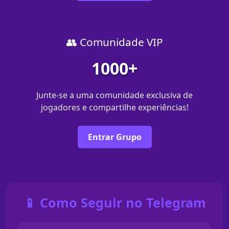
👥 Comunidade VIP
1000+
Junte-se a uma comunidade exclusiva de
jogadores e compartilhe experiências!
Entrar Grupo
📱 Como Seguir no Telegram