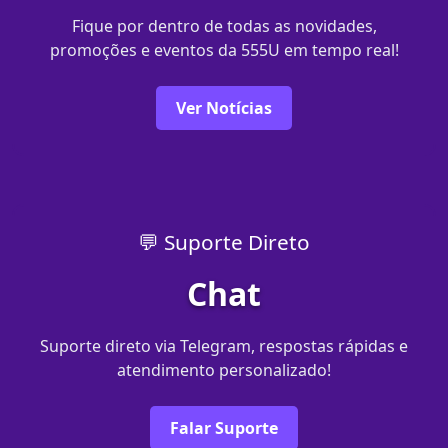
Fique por dentro de todas as novidades,
promoções e eventos da 555U em tempo real!
Ver Notícias
💬 Suporte Direto
Chat
Suporte direto via Telegram, respostas rápidas e
atendimento personalizado!
Falar Suporte