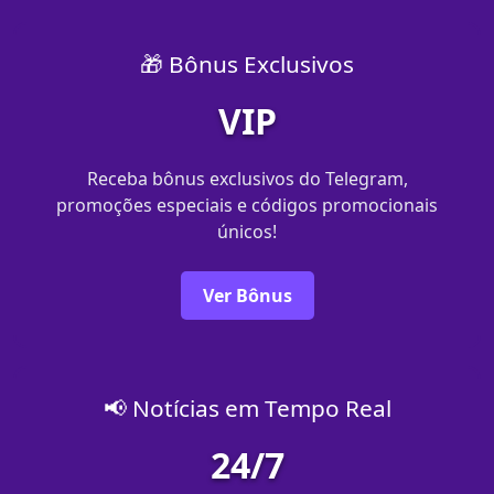
🎁 Bônus Exclusivos
VIP
Receba bônus exclusivos do Telegram,
promoções especiais e códigos promocionais
únicos!
Ver Bônus
📢 Notícias em Tempo Real
24/7