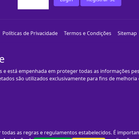
Políticas de Privacidade
Termos e Condições
Sitemap
de
ios e está empenhada em proteger todas as informações pe
tados são utilizados exclusivamente para fins de melhoria
todas as regras e regulamentos estabelecidos. É importan