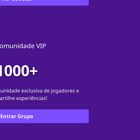
Comunidade VIP
1000+
unidade exclusiva de jogadores e
rtilhe experiências!
Entrar Grupo