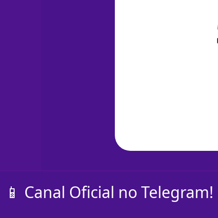
📱 Canal Oficial no Telegram!