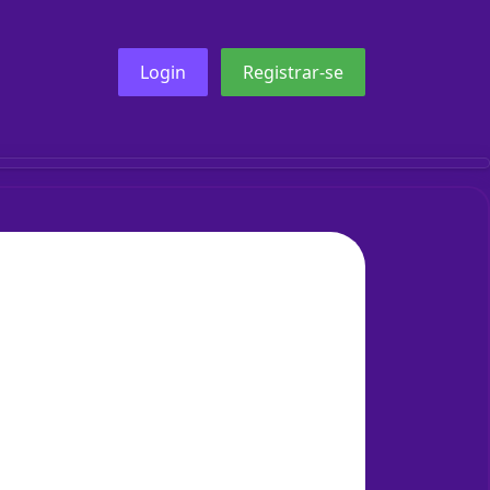
Login
Registrar-se