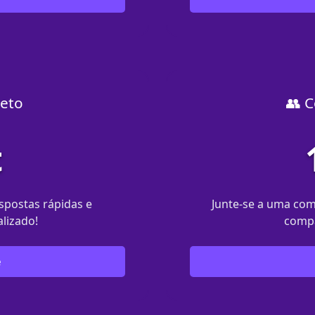
reto
👥 
t
espostas rápidas e
Junte-se a uma com
lizado!
compa
e