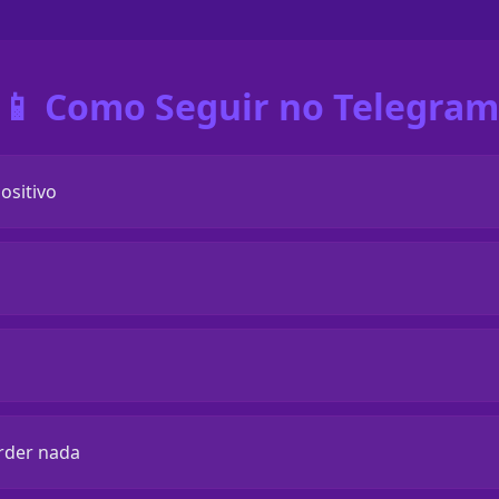
📱 Como Seguir no Telegram
ositivo
erder nada