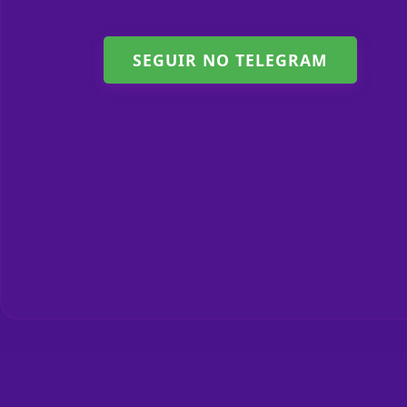
SEGUIR NO TELEGRAM