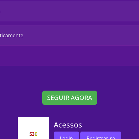
a
aticamente
SEGUIR AGORA
Acessos
Login
Registrar-se