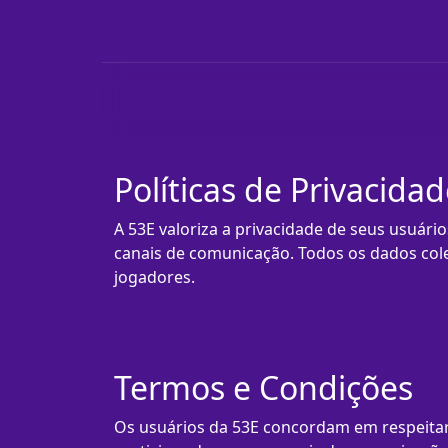
Políticas de Privacida
A 53E valoriza a privacidade de seus usuár
canais de comunicação. Todos os dados cole
jogadores.
Termos e Condições
Os usuários da 53E concordam em respeitar 