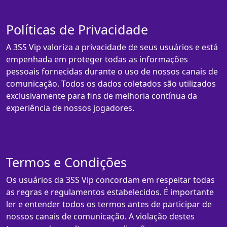
Políticas de Privacidade
A 3SS Vip valoriza a privacidade de seus usuários e está
empenhada em proteger todas as informações
pessoais fornecidas durante o uso de nossos canais de
comunicação. Todos os dados coletados são utilizados
exclusivamente para fins de melhoria contínua da
experiência de nossos jogadores.
Termos e Condições
Os usuários da 3SS Vip concordam em respeitar todas
as regras e regulamentos estabelecidos. É importante
ler e entender todos os termos antes de participar de
nossos canais de comunicação. A violação destes