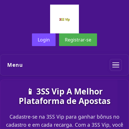
Login
Registrar-se
Menu
📱 3SS Vip A Melhor
Plataforma de Apostas
Cadastre-se na 3SS Vip para ganhar bônus no
cadastro e em cada recarga. Com a 3SS Vip, você