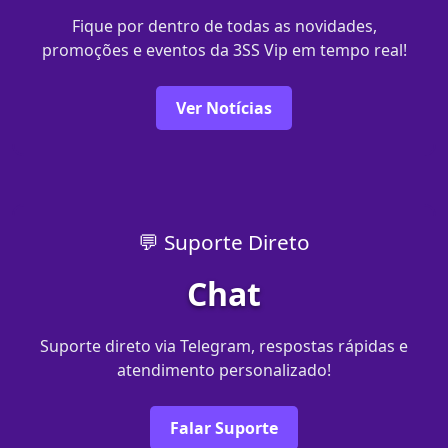
Fique por dentro de todas as novidades,
promoções e eventos da 3SS Vip em tempo real!
Ver Notícias
💬 Suporte Direto
Chat
Suporte direto via Telegram, respostas rápidas e
atendimento personalizado!
Falar Suporte