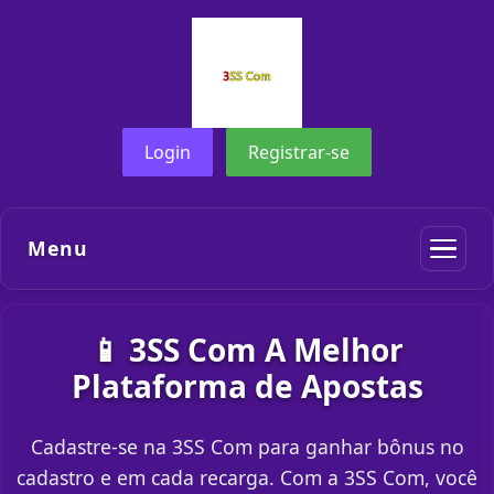
Login
Registrar-se
Menu
📱 3SS Com A Melhor
Plataforma de Apostas
Cadastre-se na 3SS Com para ganhar bônus no
cadastro e em cada recarga. Com a 3SS Com, você