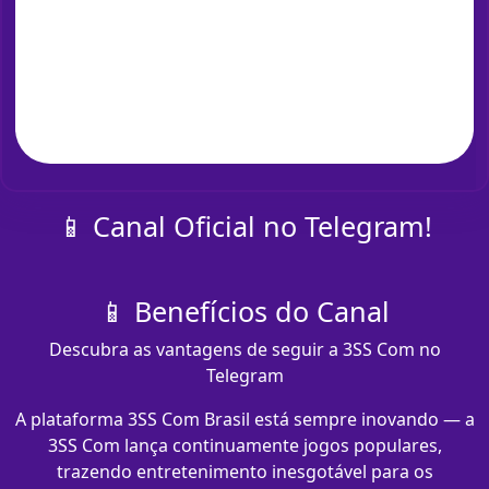
📱 Canal Oficial no Telegram!
📱 Benefícios do Canal
Descubra as vantagens de seguir a 3SS Com no
Telegram
A plataforma 3SS Com Brasil está sempre inovando — a
3SS Com lança continuamente jogos populares,
trazendo entretenimento inesgotável para os