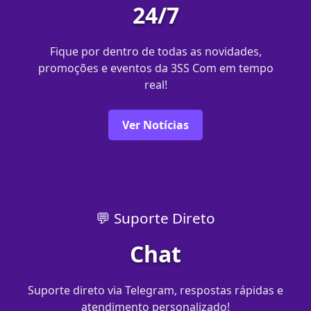
24/7
Fique por dentro de todas as novidades,
promoções e eventos da 3SS Com em tempo
real!
Ver Notícias
💬 Suporte Direto
Chat
Suporte direto via Telegram, respostas rápidas e
atendimento personalizado!