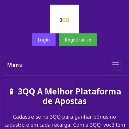
Login
Registrar-se
Menu
📱 3QQ A Melhor Plataforma
de Apostas
Cadastre-se na 3QQ para ganhar bônus no
cadastro e em cada recarga. Com a 3QQ, você tem