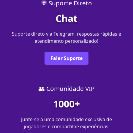
💬 Suporte Direto
Chat
Suporte direto via Telegram, respostas rápidas e
atendimento personalizado!
Falar Suporte
👥 Comunidade VIP
1000+
Junte-se a uma comunidade exclusiva de
jogadores e compartilhe experiências!