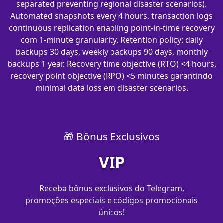
separated preventing regional disaster scenarios).
Automated snapshots every 4 hours, transaction logs
continuous replication enabling point-in-time recovery
com 1-minute granularity. Retention policy: daily
backups 30 days, weekly backups 90 days, monthly
backups 1 year. Recovery time objective (RTO) <4 hours,
recovery point objective (RPO) <5 minutes garantindo
minimal data loss em disaster scenarios.
🎁 Bônus Exclusivos
VIP
Receba bônus exclusivos do Telegram,
promoções especiais e códigos promocionais
únicos!