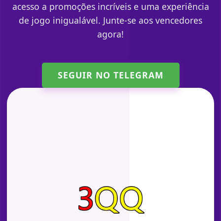
acesso a promoções incríveis e uma experiência
de jogo inigualável. Junte-se aos vencedores
agora!
SEGUIR NO TELEGRAM