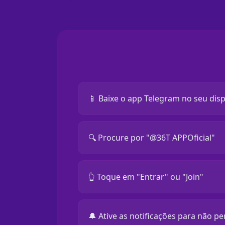
📱 Baixe o app Telegram no seu disp
🔍 Procure por "@36T APPOficial"
👆 Toque em "Entrar" ou "Join"
🔔 Ative as notificações para não p