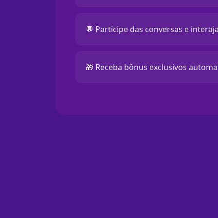
💬 Participe das conversas e interaj
🎁 Receba bônus exclusivos autom