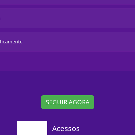
a
aticamente
SEGUIR AGORA
Acessos