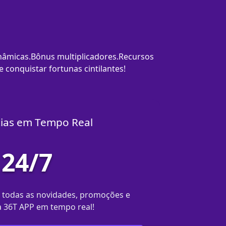
inâmicas.Bônus multiplicadores.Recursos
 conquistar fortunas cintilantes!
cias em Tempo Real
24/7
e todas as novidades, promoções e
a 36T APP em tempo real!