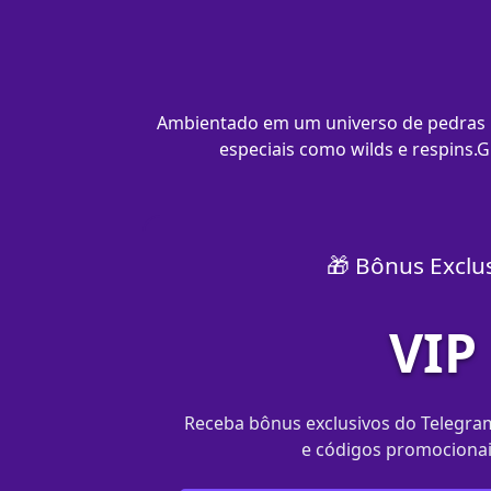
Ambientado em um universo de pedras pr
especiais como wilds e respins.G
🎁 Bônus Exclu
VIP
Receba bônus exclusivos do Telegra
e códigos promocionai