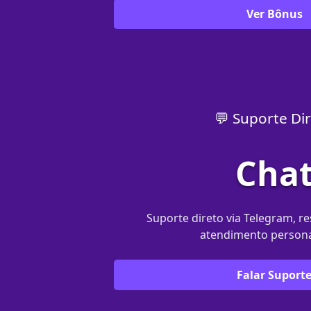
Ver Bônus
💬 Suporte Di
Cha
Suporte direto via Telegram, r
atendimento persona
Falar Suport