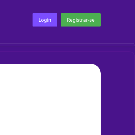
Login
Registrar-se