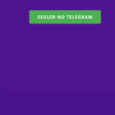
SEGUIR NO TELEGRAM