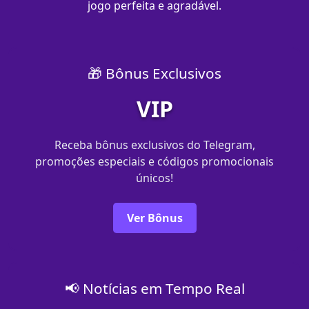
jogo perfeita e agradável.
🎁 Bônus Exclusivos
VIP
Receba bônus exclusivos do Telegram,
promoções especiais e códigos promocionais
únicos!
Ver Bônus
📢 Notícias em Tempo Real