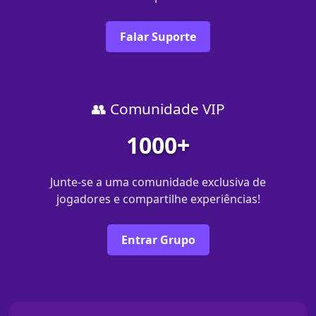
Falar Suporte
👥 Comunidade VIP
1000+
Junte-se a uma comunidade exclusiva de
jogadores e compartilhe experiências!
Entrar Grupo