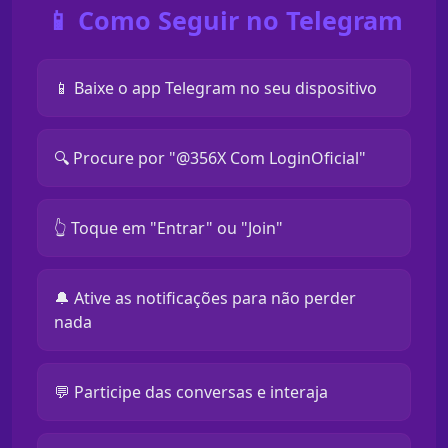
📱 Como Seguir no Telegram
📱 Baixe o app Telegram no seu dispositivo
🔍 Procure por "@356X Com LoginOficial"
👆 Toque em "Entrar" ou "Join"
🔔 Ative as notificações para não perder
nada
💬 Participe das conversas e interaja