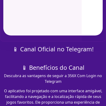
📱 Canal Oficial no Telegram!
📱 Benefícios do Canal
Descubra as vantagens de seguir a 356X Com Login no
Telegram
O aplicativo foi projetado com uma interface amigável,
facilitando a navegação e a localização rápida de seus
jogos favoritos. Ele proporciona uma experiência de