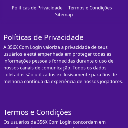
Políticas de Privacidade
Termos e Condições
Sitemap
Políticas de Privacidade
A 356X Com Login valoriza a privacidade de seus
usuários e está empenhada em proteger todas as
informações pessoais fornecidas durante o uso de
nossos canais de comunicação. Todos os dados
coletados são utilizados exclusivamente para fins de
melhoria contínua da experiência de nossos jogadores.
Termos e Condições
Os usuários da 356X Com Login concordam em