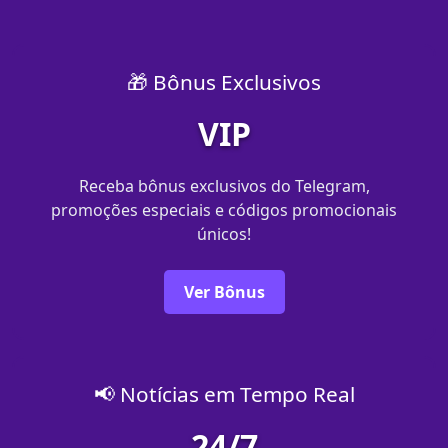
🎁 Bônus Exclusivos
VIP
Receba bônus exclusivos do Telegram,
promoções especiais e códigos promocionais
únicos!
Ver Bônus
📢 Notícias em Tempo Real
24/7