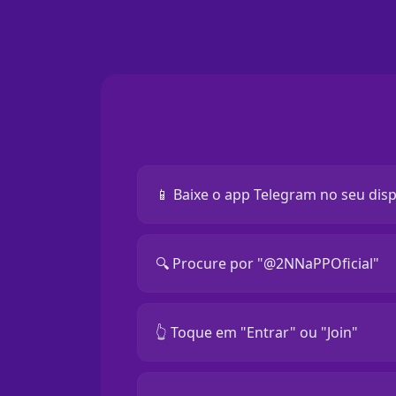
📱 Baixe o app Telegram no seu disp
🔍 Procure por "@2NNaPPOficial"
👆 Toque em "Entrar" ou "Join"