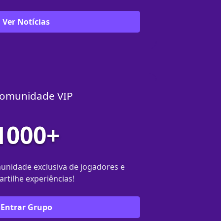
Ver Notícias
Comunidade VIP
1000+
unidade exclusiva de jogadores e
rtilhe experiências!
Entrar Grupo