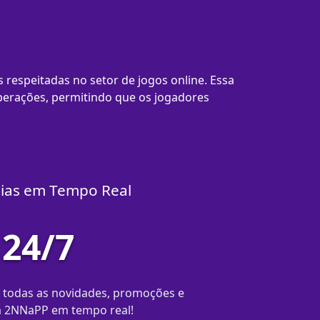
respeitadas no setor de jogos online. Essa
operações, permitindo que os jogadores
cias em Tempo Real
24/7
e todas as novidades, promoções e
a 2NNaPP em tempo real!