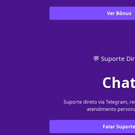
Ver Bônus
💬 Suporte Di
Cha
Suporte direto via Telegram, r
atendimento persona
Falar Suport