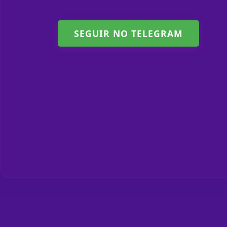
SEGUIR NO TELEGRAM