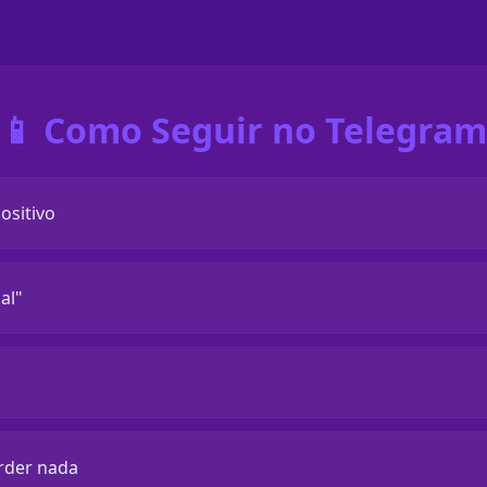
📱 Como Seguir no Telegram
ositivo
al"
erder nada