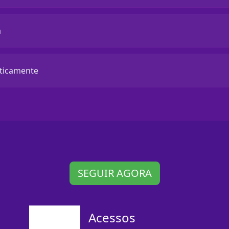
a
aticamente
SEGUIR AGORA
Acessos