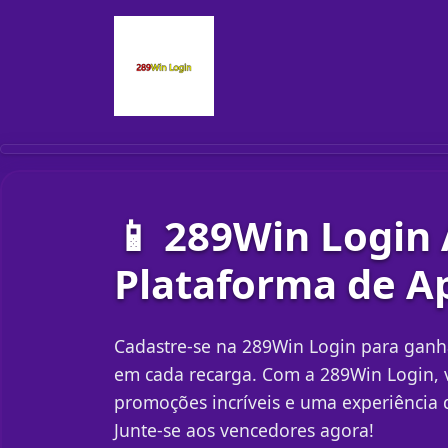
📱 289Win Login
Plataforma de A
Cadastre-se na 289Win Login para ganh
em cada recarga. Com a 289Win Login, 
promoções incríveis e uma experiência d
Junte-se aos vencedores agora!