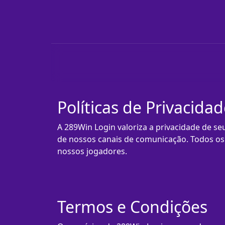
Políticas de Privacida
A 289Win Login valoriza a privacidade de s
de nossos canais de comunicação. Todos os 
nossos jogadores.
Termos e Condições