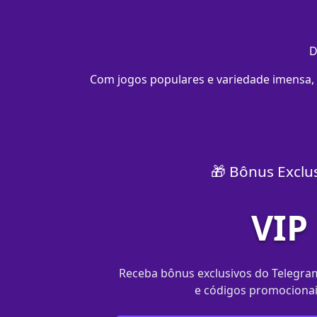
D
Com jogos populares e variedade imensa, 
🎁 Bônus Exclu
VIP
Receba bônus exclusivos do Telegra
e códigos promocionai