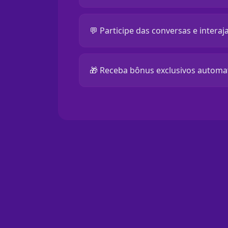
💬 Participe das conversas e interaj
🎁 Receba bônus exclusivos autom