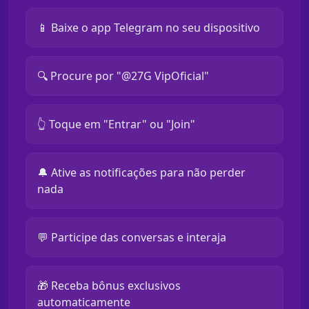
📱 Baixe o app Telegram no seu dispositivo
🔍 Procure por "@27G VipOficial"
👆 Toque em "Entrar" ou "Join"
🔔 Ative as notificações para não perder
nada
💬 Participe das conversas e interaja
🎁 Receba bônus exclusivos
automaticamente