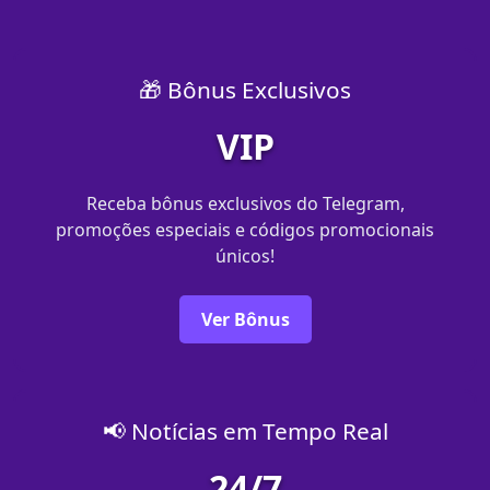
🎁 Bônus Exclusivos
VIP
Receba bônus exclusivos do Telegram,
promoções especiais e códigos promocionais
únicos!
Ver Bônus
📢 Notícias em Tempo Real
24/7