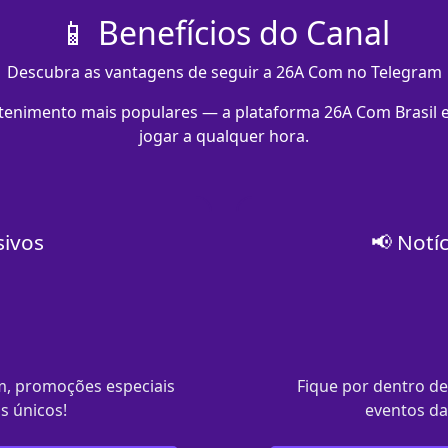
📱 Benefícios do Canal
Descubra as vantagens de seguir a 26A Com no Telegram
enimento mais populares — a plataforma 26A Com Brasil es
jogar a qualquer hora.
sivos
📢 Notí
m, promoções especiais
Fique por dentro d
s únicos!
eventos da