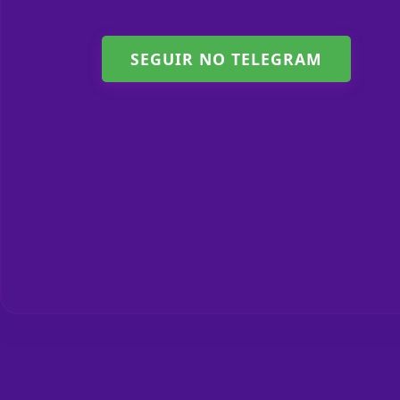
SEGUIR NO TELEGRAM