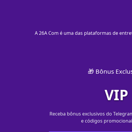
A 26A Com é uma das plataformas de entret
🎁 Bônus Exclu
VIP
Receba bônus exclusivos do Telegra
e códigos promocionai