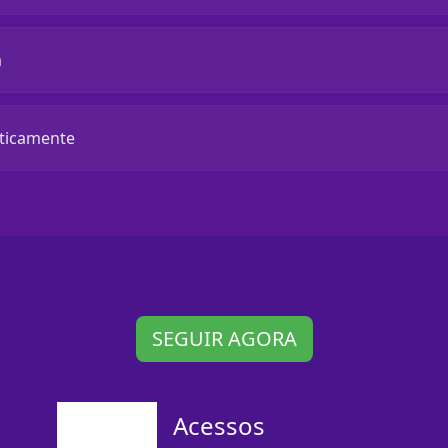
a
aticamente
SEGUIR AGORA
Acessos