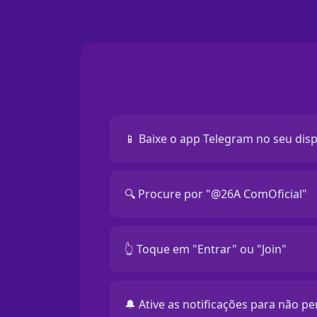
📱 Baixe o app Telegram no seu disp
🔍 Procure por "@26A ComOficial"
👆 Toque em "Entrar" ou "Join"
🔔 Ative as notificações para não p