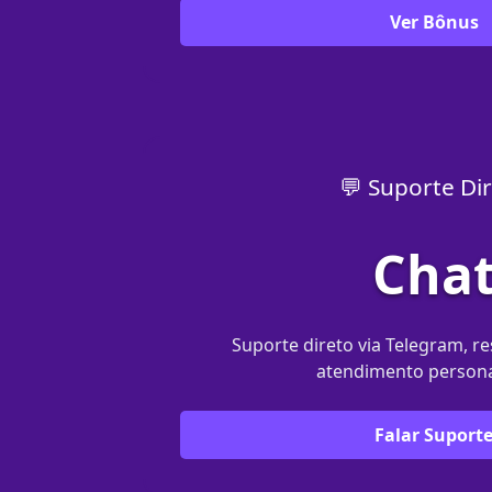
Ver Bônus
💬 Suporte Di
Cha
Suporte direto via Telegram, r
atendimento persona
Falar Suport