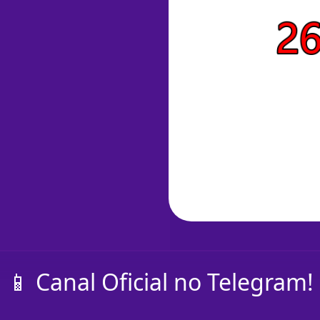
📱 Canal Oficial no Telegram!