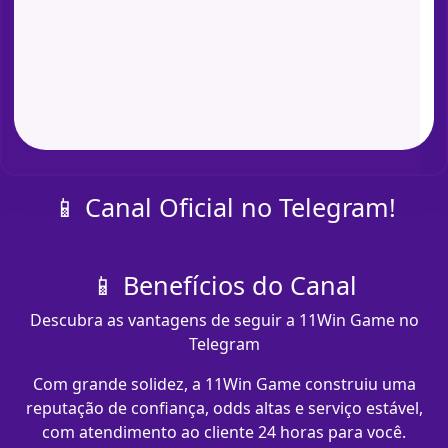
📱 Canal Oficial no Telegram!
📱 Benefícios do Canal
Descubra as vantagens de seguir a 11Win Game no
Telegram
Com grande solidez, a 11Win Game construiu uma
reputação de confiança, odds altas e serviço estável,
com atendimento ao cliente 24 horas para você.