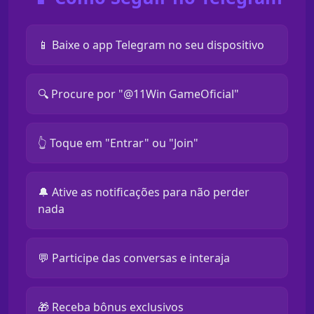
📱 Baixe o app Telegram no seu dispositivo
🔍 Procure por "@11Win GameOficial"
👆 Toque em "Entrar" ou "Join"
🔔 Ative as notificações para não perder
nada
💬 Participe das conversas e interaja
🎁 Receba bônus exclusivos