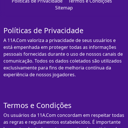
Políticas de Privacidade
Termos e Condições
Sitemap
Políticas de Privacidade
A 11A.Com valoriza a privacidade de seus usuários e
está empenhada em proteger todas as informações
pessoais fornecidas durante o uso de nossos canais de
comunicação. Todos os dados coletados são utilizados
exclusivamente para fins de melhoria contínua da
experiência de nossos jogadores.
Termos e Condições
Os usuários da 11A.Com concordam em respeitar todas
as regras e regulamentos estabelecidos. É importante