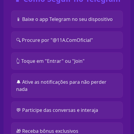
📱 Baixe o app Telegram no seu dispositivo
🔍 Procure por "@11A.ComOficial"
👆 Toque em "Entrar" ou "Join"
🔔 Ative as notificações para não perder
nada
💬 Participe das conversas e interaja
🎁 Receba bônus exclusivos