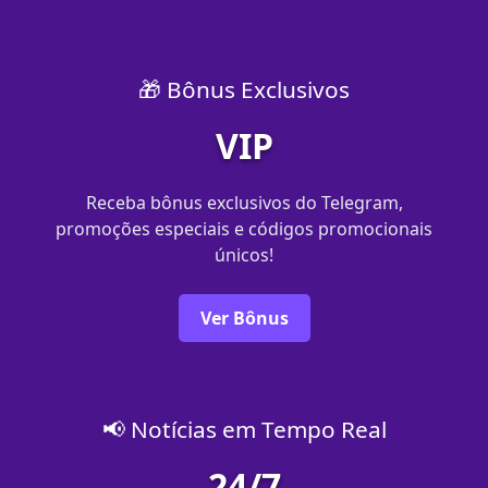
🎁 Bônus Exclusivos
VIP
Receba bônus exclusivos do Telegram,
promoções especiais e códigos promocionais
únicos!
Ver Bônus
📢 Notícias em Tempo Real
24/7