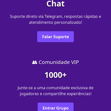
Chat
Suporte direto via Telegram, respostas rápidas e
atendimento personalizado!
Falar Suporte
👥 Comunidade VIP
1000+
Junte-se a uma comunidade exclusiva de
jogadores e compartilhe experiências!
Entrar Grupo