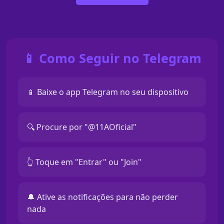
📱 Como Seguir no Telegram
📱 Baixe o app Telegram no seu dispositivo
🔍 Procure por "@11AOficial"
👆 Toque em "Entrar" ou "Join"
🔔 Ative as notificações para não perder
nada