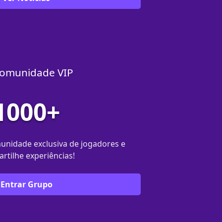
Comunidade VIP
1000+
unidade exclusiva de jogadores e
rtilhe experiências!
Entrar Grupo