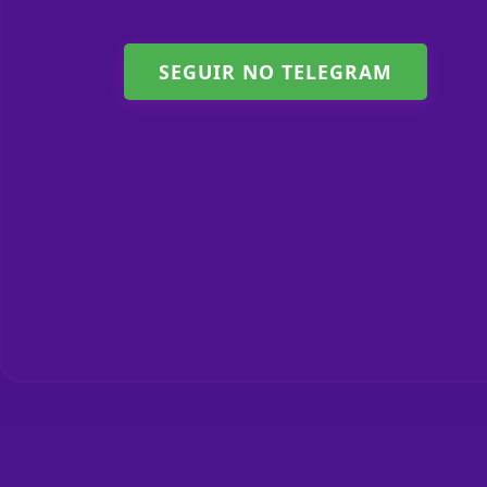
SEGUIR NO TELEGRAM