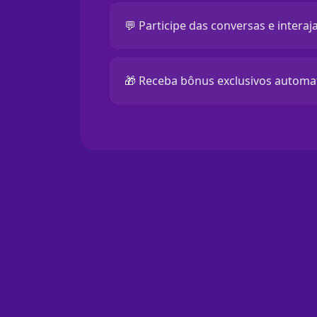
💬 Participe das conversas e interaj
🎁 Receba bônus exclusivos autom