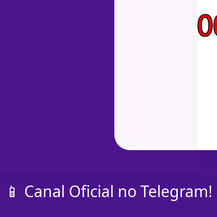
📱 Canal Oficial no Telegram!