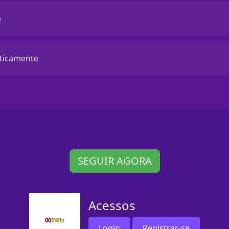
a
aticamente
SEGUIR AGORA
Acessos
Login
Registrar-se